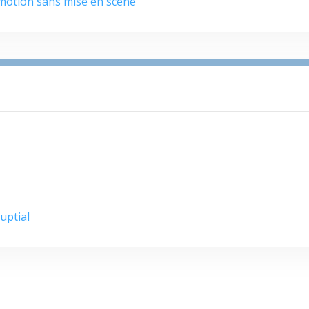
émotion sans mise en scène
uptial