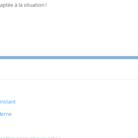
ptée à la situation !
instant
derne