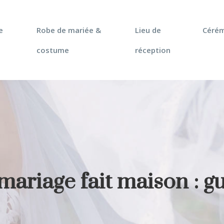
e
Robe de mariée &
Lieu de
Céré
costume
réception
ariage fait maison : g