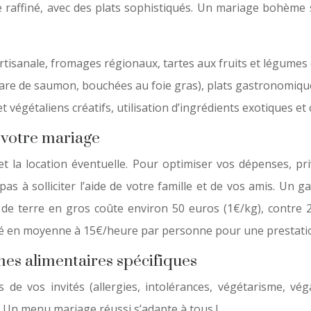
le raffiné, avec des plats sophistiqués. Un mariage bohèm
rtisanale, fromages régionaux, tartes aux fruits et légumes 
re de saumon, bouchées au foie gras), plats gastronomiques 
t végétaliens créatifs, utilisation d’ingrédients exotiques et 
 votre mariage
et la location éventuelle. Pour optimiser vos dépenses, pr
pas à solliciter l’aide de votre famille et de vos amis. Un
de terre en gros coûte environ 50 euros (1€/kg), contre 
imé en moyenne à 15€/heure par personne pour une prestatio
gimes alimentaires spécifiques
es de vos invités (allergies, intolérances, végétarisme, 
. Un menu mariage réussi s’adapte à tous !