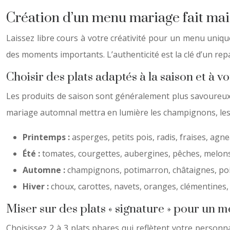
Création d’un menu mariage fait mais
Laissez libre cours à votre créativité pour un menu uniqu
des moments importants. L’authenticité est la clé d’un re
Choisir des plats adaptés à la saison et à v
Les produits de saison sont généralement plus savoureux et
mariage automnal mettra en lumière les champignons, les 
Printemps :
asperges, petits pois, radis, fraises, agne
Été :
tomates, courgettes, aubergines, pêches, melons
Automne :
champignons, potimarron, châtaignes, poir
Hiver :
choux, carottes, navets, oranges, clémentines, v
Miser sur des plats « signature » pour un 
Choisissez 2 à 3 plats phares qui reflètent votre person