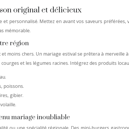
on original et délicieux
e et personnalisé. Mettez en avant vos saveurs préférées, v
pas mémorable.
otre région
 moins chers. Un mariage estival se prêtera à merveille à d
courges et les légumes racines. Intégrez des produits locau
au.
, poissons.
es, gibier.
olaille.
menu mariage inoubliable
nalité ou une spécialité régionale. Des mini-burgers gastro