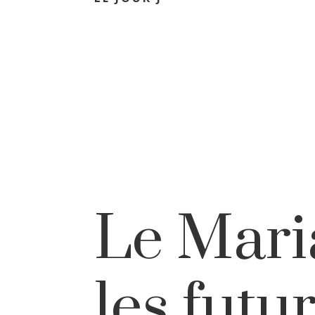
Le Mari
les futu