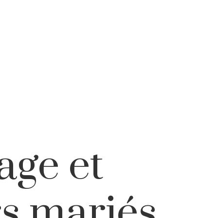
age et
rs mariés