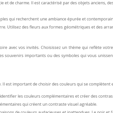
e et de charme. Il est caractérisé par des objets anciens, des
ples qui recherchent une ambiance épurée et contemporaine
re. Utilisez des fleurs aux formes géométriques et des arr
toire avec vos invités. Choisissez un thème qui reflète votr
 souvenirs importants ou des symboles qui vous unissent ? 
. Il est important de choisir des couleurs qui se complètent 
dentifier les couleurs complémentaires et créer des contrastes
lémentaires qui créent un contraste visuel agréable.
isons de couleurs audacieuses et inattendues. Le noir et l’or