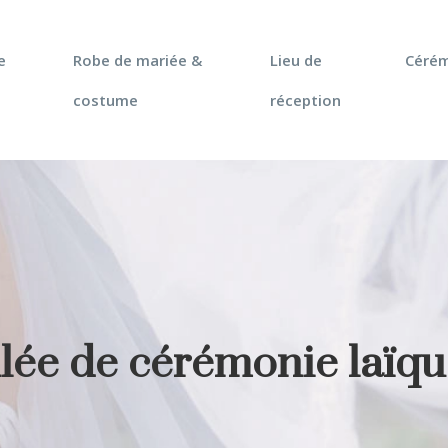
e
Robe de mariée &
Lieu de
Céré
costume
réception
lée de cérémonie laïq