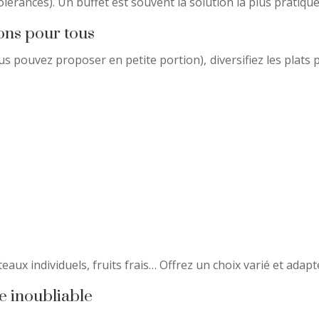
olérances). Un buffet est souvent la solution la plus pratique
ions pour tous
s pouvez proposer en petite portion), diversifiez les plats 
eaux individuels, fruits frais… Offrez un choix varié et adapté
e inoubliable