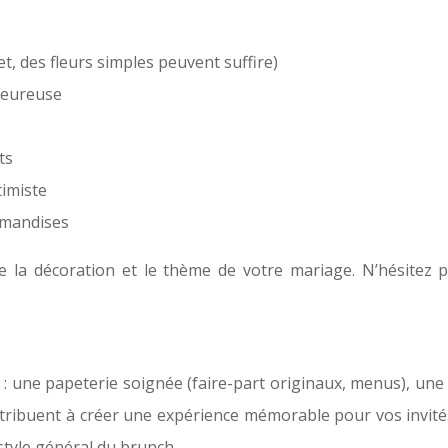
et, des fleurs simples peuvent suffire)
leureuse
ts
imiste
rmandises
e la décoration et le thème de votre mariage. N’hésitez 
ce : une papeterie soignée (faire-part originaux, menus), une
tribuent à créer une expérience mémorable pour vos invités
style général du brunch.