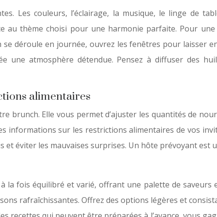
s. Les couleurs, l’éclairage, la musique, le linge de tab
ce au thème choisi pour une harmonie parfaite. Pour une
e déroule en journée, ouvrez les fenêtres pour laisser ent
ée une atmosphère détendue. Pensez à diffuser des huil
rictions alimentaires
otre brunch. Elle vous permet d’ajuster les quantités de nour
les informations sur les restrictions alimentaires de vos invi
is et éviter les mauvaises surprises. Un hôte prévoyant est u
à la fois équilibré et varié, offrant une palette de saveur
ssons rafraîchissantes. Offrez des options légères et consist
nt les recettes qui peuvent être préparées à l’avance, vous g