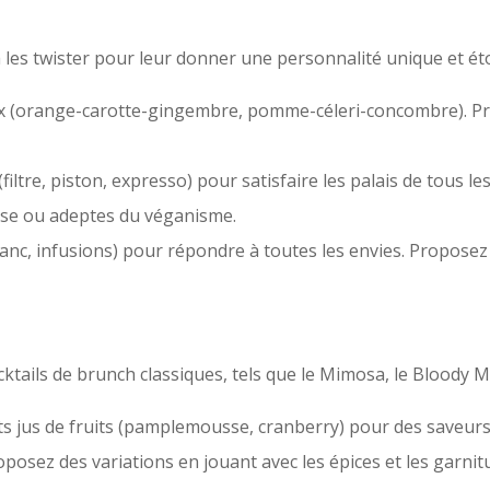
à les twister pour leur donner une personnalité unique et ét
(orange-carotte-gingembre, pomme-céleri-concombre). Privil
ltre, piston, expresso) pour satisfaire les palais de tous l
tose ou adeptes du véganisme.
blanc, infusions) pour répondre à toutes les envies. Proposez
tails de brunch classiques, tels que le Mimosa, le Bloody Ma
nts jus de fruits (pamplemousse, cranberry) pour des saveurs
oposez des variations en jouant avec les épices et les garnitur