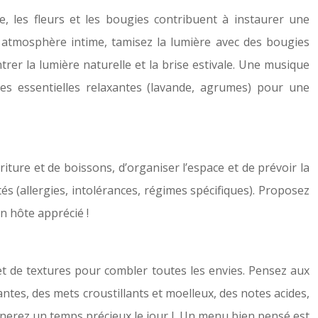
le, les fleurs et les bougies contribuent à instaurer une
 atmosphère intime, tamisez la lumière avec des bougies
rer la lumière naturelle et la brise estivale. Une musique
es essentielles relaxantes (lavande, agrumes) pour une
riture et de boissons, d’organiser l’espace et de prévoir la
tés (allergies, intolérances, régimes spécifiques). Proposez
n hôte apprécié !
s et de textures pour combler toutes les envies. Pensez aux
antes, des mets croustillants et moelleux, des notes acides,
agnerez un temps précieux le jour J. Un menu bien pensé est