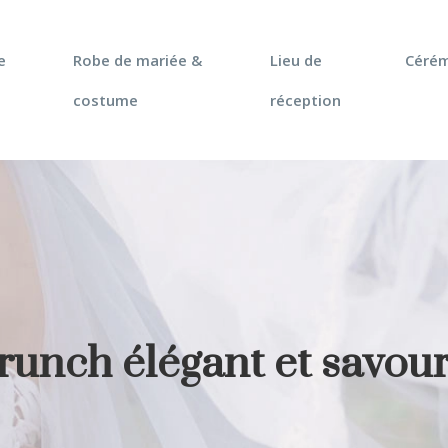
e
Robe de mariée &
Lieu de
Céré
costume
réception
brunch élégant et savou