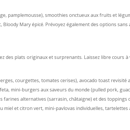
ange, pamplemousse), smoothies onctueux aux fruits et légume
t, Bloody Mary épicé. Prévoyez également des options sans alc
ez des plats originaux et surprenants. Laissez libre cours à
rges, courgettes, tomates cerises), avocado toast revisité 
 feta, mini-burgers aux saveurs du monde (pulled pork, gua
 farines alternatives (sarrasin, châtaigne) et des toppings c
 miel et citron vert, mini-pavlovas individuelles, tartelettes 