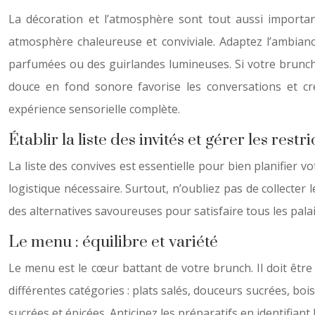
La décoration et l’atmosphère sont tout aussi importante
atmosphère chaleureuse et conviviale. Adaptez l’ambian
parfumées ou des guirlandes lumineuses. Si votre brunch s
douce en fond sonore favorise les conversations et cr
expérience sensorielle complète.
Établir la liste des invités et gérer les rest
La liste des convives est essentielle pour bien planifier v
logistique nécessaire. Surtout, n’oubliez pas de collecter 
des alternatives savoureuses pour satisfaire tous les pala
Le menu : équilibre et variété
Le menu est le cœur battant de votre brunch. Il doit être 
différentes catégories : plats salés, douceurs sucrées, boi
sucrées et épicées. Anticipez les préparatifs en identifia