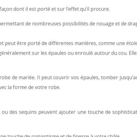
çon dont il est porté et sur l’effet qu’il procure.
 permettant de nombreuses possibilités de nouage et de dra
 et peut être porté de différentes manières, comme une étol
 généralement sur les épaules ou enroulé autour du cou. Elle
obe de mariée. Il peut couvrir vos épaules, tomber jusqu’aux
vec la forme de votre robe.
 ou des sequins peuvent ajouter une touche de sophisticatio
ne touche de romantisme et de finesse à votre châle.